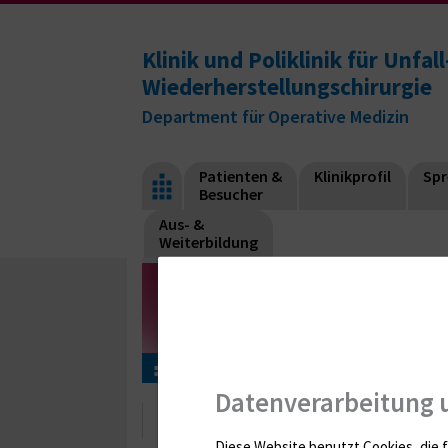
Klinik und Poliklinik für Unfal
Wiederherstellungschirurgie
Department für Operative Medizin
Patienten &
Klinikprofil
Spr
Besucher
Aus- &
Weiterbildung
Suche
Datenverarbeitung 
Suche
Diese Website benutzt Cookies, die f