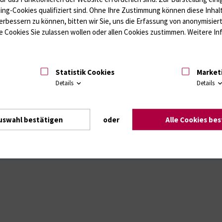
ting-Cookies qualifiziert sind. Ohne Ihre Zustimmung können diese Inhal
e271fb3
erbessern zu können, bitten wir Sie, uns die Erfassung von anonymisie
 Cookies Sie zulassen wollen oder allen Cookies zustimmen. Weitere Inf
Intranet
Login (für Studenten)
Impressum
Dat
Statistik Cookies
Market
Details
Details
uswahl bestätigen
oder
Alle Cookies be