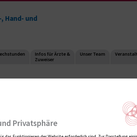
l-, Hand- und
echstunden
Infos für Ärzte &
Unser Team
Veranstal
Zuweiser
und Privatsphäre
ür das Funktionieren der Website erforderlich sind.
Zur Darstellung eini