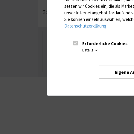
setzen wir Cookies ein, die als Marke
Oops, an error occurred! Code: 202608070913036
unser Internetangebot fortlaufend v
Sie können einzeln auswählen, welche
Datenschutzerklärung
.
Universität Rostock
Erforderliche Cookies
Details
Besuchen Sie uns
Facebook
Instagram
YouTube
LinkedIn
Xing
Eigene A